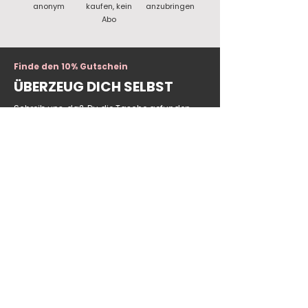
anonym
kaufen, kein
anzubringen
Abo
Finde den 10% Gutschein
ÜBERZEUG DICH SELBST
Schreib uns, daß Du die Tasche gefunden
hast, und frag nach dem Gutschein!
Kontaktdaten nicht vergessen.
JETZT SCHÜTZEN