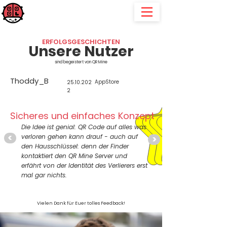
QR Mine
für alle, die "gerne" mal etwas verlieren, verlegen oder verleihen
ERFOLGSGESCHICHTEN
Unsere Nutzer
sind begeistert von QR Mine
Thoddy_B
AppStore
25.10.202
2
Sicheres und einfaches Konzept
Die Idee ist genial: QR Code auf alles was
<
verloren gehen kann drauf - auch auf
>
den Hausschlüssel: denn der Finder
kontaktiert den QR Mine Server und
erfährt von der Identität des Verlierers erst
mal gar nichts.
Vielen Dank für Euer tolles Feedback!