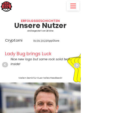
QR Mine
für alle, die "gerne" mal etwas verlieren, verlegen oder verleihen
ERFOLGSGESCHICHTEN
Unsere Nutzer
sind begeistert von QR Mine
Cryptorni
AppStore
19.09.2023
Lady Bug brings Luck
Nice new logo but same rock solid tech
<
inside!
>
Vielen Dank für Euer tolles Feedback!