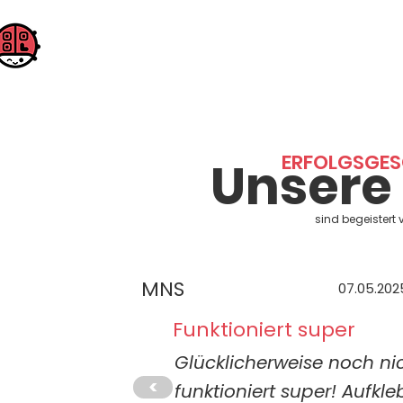
QR Mine
für alle, die "gerne" mal etwas verlieren, verlegen oder ve
ERFOLGSGE
Unsere
sind begeistert
MNS
07.05.202
Funktioniert super
Glücklicherweise noch ni
<
funktioniert super! Aufkl