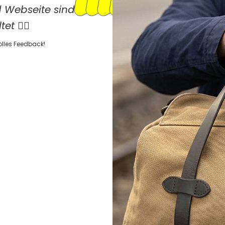
d Webseite sind
et 👍🏼
tolles Feedback!