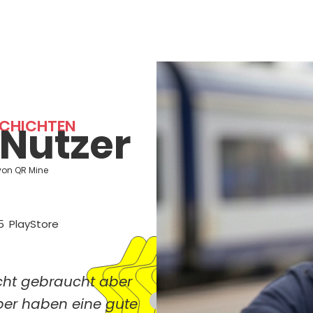
Home
Testen
rleihen
SCHICHTEN
 Nutzer
 von QR Mine
5
PlayStore
cht gebraucht aber
>
eber haben eine gute