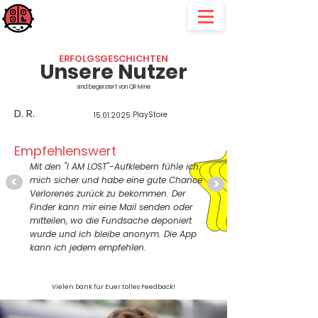
QR Mine
für alle, die "gerne" mal etwas verlieren, verlegen oder verleihen
ERFOLGSGESCHICHTEN
Unsere Nutzer
sind begeistert von QR Mine
D. R.
PlayStore
15.01.2025
Empfehlenswert
Mit den "I AM LOST"-Aufklebern fühle ich
<
mich sicher und habe eine gute Chance
>
Verlorenes zurück zu bekommen. Der
Finder kann mir eine Mail senden oder
mitteilen, wo die Fundsache deponiert
wurde und ich bleibe anonym. Die App
kann ich jedem empfehlen.
Vielen Dank für Euer tolles Feedback!