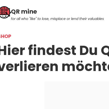
QR mine
for all who "like" to lose, misplace or lend their valuables
SHOP
Hier findest Du 
verlieren möcht