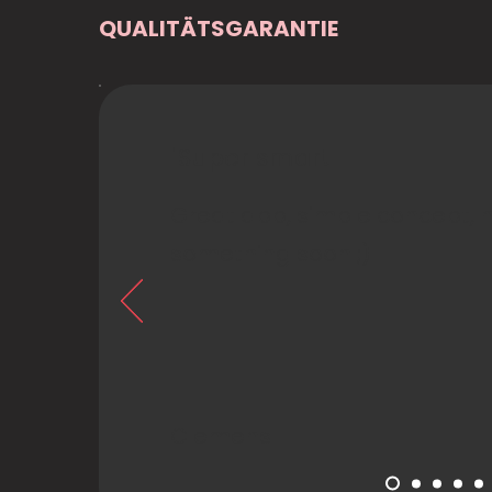
QUALITÄTSGARANTIE
"Super smart
Great app, simple concept, hop
something soon ;)"
Clemens