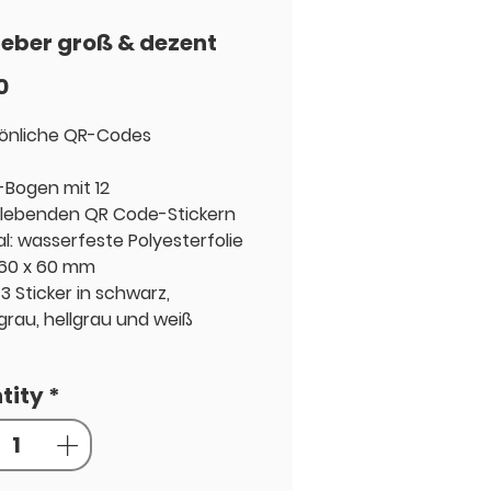
leber groß & dezent
Price
0
sönliche QR-Codes
-Bogen mit 12
klebenden QR Code-Stickern
al: wasserfeste Polyesterfolie
60 x 60 mm
 3 Sticker in schwarz,
grau, hellgrau und weiß
tity
*