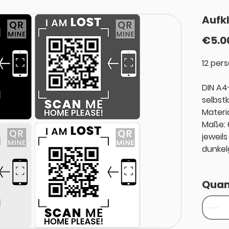
Aufk
€5.0
12 per
DIN A4
selbst
Materi
Maße: 
jeweils
dunkel
Quan