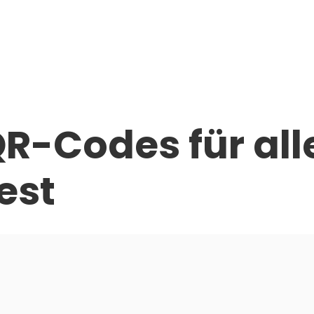
Home
Testen
QR-Codes für all
est