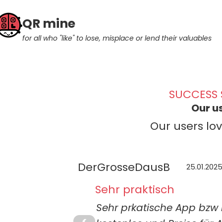
QR mine
for all who "like" to lose, misplace or lend their valuables
SUCCESS 
Our u
Our users lo
DerGrosseDausB
25.01.202
Sehr praktisch
Sehr prkatische App bzw 
<