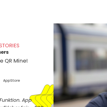
Home
Testen
STORIES
sers
ve QR Mine!
5
AppStore
Funktion. App
>