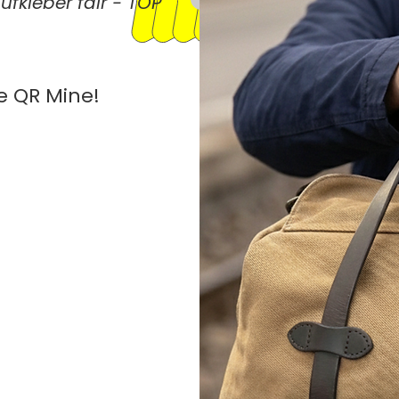
ufkleber fair - TOP
e QR Mine!