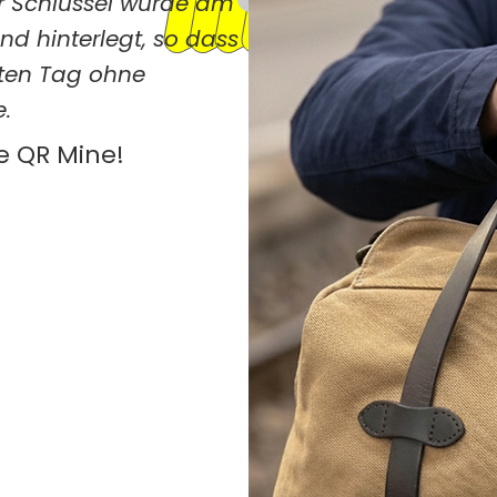
r Schlüssel wurde am
d hinterlegt, so dass
sten Tag ohne
.
e QR Mine!