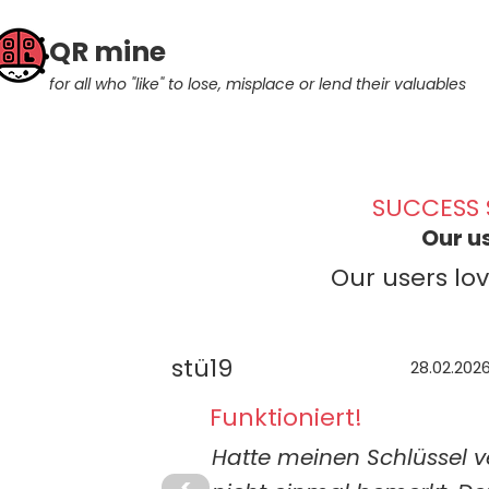
QR mine
for all who "like" to lose, misplace or lend their valuables
SUCCESS 
Our u
Our users lo
stü19
28.02.202
Funktioniert!
Hatte meinen Schlüssel v
<