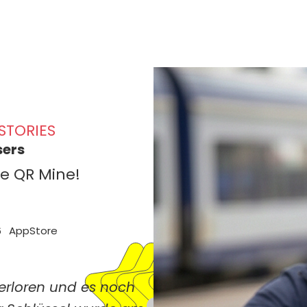
Home
Testen
STORIES
sers
ve QR Mine!
6
AppStore
erloren und es noch
>